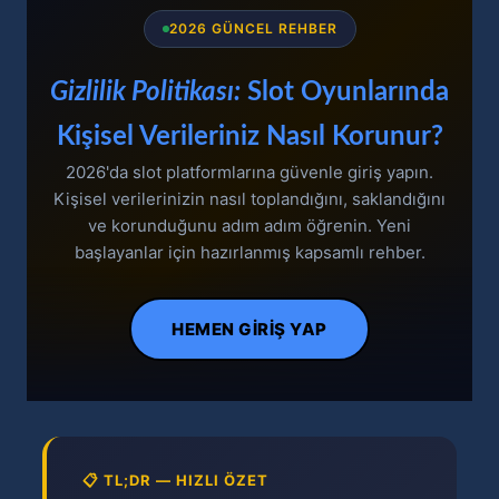
2026 GÜNCEL REHBER
Gizlilik Politikası:
Slot Oyunlarında
Kişisel Verileriniz Nasıl Korunur?
2026'da slot platformlarına güvenle giriş yapın.
Kişisel verilerinizin nasıl toplandığını, saklandığını
ve korunduğunu adım adım öğrenin. Yeni
başlayanlar için hazırlanmış kapsamlı rehber.
HEMEN GIRIŞ YAP
📋 TL;DR — HIZLI ÖZET