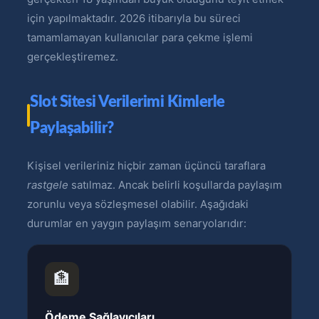
için yapılmaktadır. 2026 itibarıyla bu süreci
tamamlamayan kullanıcılar para çekme işlemi
gerçekleştiremez.
Slot Sitesi Verilerimi Kimlerle
Paylaşabilir?
Kişisel verileriniz hiçbir zaman üçüncü taraflara
rastgele
satılmaz. Ancak belirli koşullarda paylaşım
zorunlu veya sözleşmesel olabilir. Aşağıdaki
durumlar en yaygın paylaşım senaryolarıdır:
🏦
Ödeme Sağlayıcıları