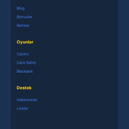
Blog
Bonuslar
Rehber
Oyunlar
Casino
Canlı Bahis
Blackjack
Destek
Hakkımızda
Linkler