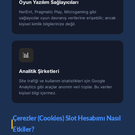
Oyun Yazılım Sağlayıcıları
NetEnt, Pragmatic Play, Microgaming gibi
sağlayıcılar oyun davranış verilerine erişebilir; ancak
kişisel kimlik bilgilerinize değil.
📊
Analitik Şirketleri
Site trafiği ve kullanım istatistikleri için Google
Analytics gibi araçlar anonim veri toplar. Bu veriler
kişisel bilgi içermez.
Çerezler (Cookies) Slot Hesabımı Nasıl
Etkiler?