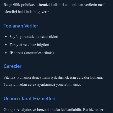
Bu gizlilik politikasi, sitemizi kullanirken toplanan verilerin nasil
islendigi hakkinda bilgi verir.
Toplanan Veriler
Sayfa goruntuleme istatistikleri
Tarayici ve cihaz bilgileri
IP adresi (anonimlestirilmis)
Cerezler
Sitemiz, kullanici deneyimini iyilestirmek icin cerezler kullanir.
Tarayicinizdan cerez ayarlarinizi yonetebilirsiniz.
Ucuncu Taraf Hizmetleri
Google Analytics ve benzeri araclar kullanilabilir. Bu hizmetlerin