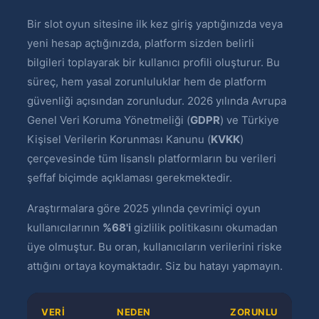
Bir slot oyun sitesine ilk kez giriş yaptığınızda veya
yeni hesap açtığınızda, platform sizden belirli
bilgileri toplayarak bir kullanıcı profili oluşturur. Bu
süreç, hem yasal zorunluluklar hem de platform
güvenliği açısından zorunludur. 2026 yılında Avrupa
Genel Veri Koruma Yönetmeliği (
GDPR
) ve Türkiye
Kişisel Verilerin Korunması Kanunu (
KVKK
)
çerçevesinde tüm lisanslı platformların bu verileri
şeffaf biçimde açıklaması gerekmektedir.
Araştırmalara göre 2025 yılında çevrimiçi oyun
kullanıcılarının
%68'i
gizlilik politikasını okumadan
üye olmuştur. Bu oran, kullanıcıların verilerini riske
attığını ortaya koymaktadır. Siz bu hatayı yapmayın.
VERI
NEDEN
ZORUNLU