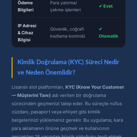
Ödeme
Para yatırma/
✔ Evet
Bilgileri
çekme işlemleri
IP Adresi
Güvenlik, coğrafi
✔
& Cihaz
kısıtlama kontrolü
Otomatik
Bilgisi
Kimlik Doğrulama (KYC) Süreci Nedir
ve Neden Önemlidir?
Lisanslı slot platformları,
KYC (Know Your Customer
— Müşterini Tanı)
adı verilen bir doğrulama
sürecinden geçmenizi talep eder. Bu süreçte nüfus
cüzdanı, pasaport veya ehliyet gibi kimlik
belgelerinizi yüklemeniz gerekir. Bu uygulama, kara
para aklamanın önüne geçmek ve kullanıcının
gerçekten 18 yaşından büyük olduğunu teyit etmek