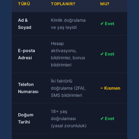
TÜRÜ
TOPLANIR?
MU?
Ad &
Kimlik doğrulama
✔ Evet
Soyad
ve yaş teyidi
Hesap
E-posta
aktivasyonu,
✔ Evet
Adresi
bildirimler, bonus
bildirimleri
İki faktörlü
Telefon
doğrulama (2FA),
~ Kısmen
Numarası
SMS bildirimleri
18+ yaş
Doğum
doğrulaması
✔ Evet
Tarihi
(yasal zorunluluk)