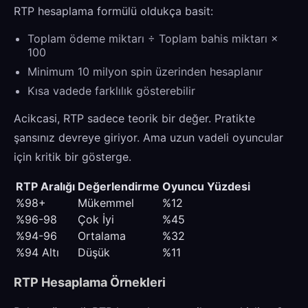
RTP hesaplama formülü oldukça basit:
Toplam ödeme miktarı ÷ Toplam bahis miktarı ×
100
Minimum 10 milyon spin üzerinden hesaplanır
Kısa vadede farklılık gösterebilir
Acikcasi, RTP sadece teorik bir değer. Pratikte
şansınız devreye giriyor. Ama uzun vadeli oyuncular
için kritik bir gösterge.
RTP Aralığı
Değerlendirme
Oyuncu Yüzdesi
%98+
Mükemmel
%12
%96-98
Çok İyi
%45
%94-96
Ortalama
%32
%94 Altı
Düşük
%11
RTP Hesaplama Örnekleri