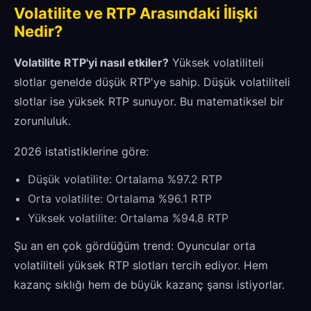
Volatilite ve RTP Arasındaki İlişki
Nedir?
Volatilite RTP'yi nasıl etkiler?
Yüksek volatiliteli
slotlar genelde düşük RTP'ye sahip. Düşük volatiliteli
slotlar ise yüksek RTP sunuyor. Bu matematiksel bir
zorunluluk.
2026 istatistiklerine göre:
Düşük volatilite: Ortalama %97.2 RTP
Orta volatilite: Ortalama %96.1 RTP
Yüksek volatilite: Ortalama %94.8 RTP
Şu an en çok gördüğüm trend: Oyuncular orta
volatiliteli yüksek RTP slotları tercih ediyor. Hem
kazanç sıklığı hem de büyük kazanç şansı istiyorlar.