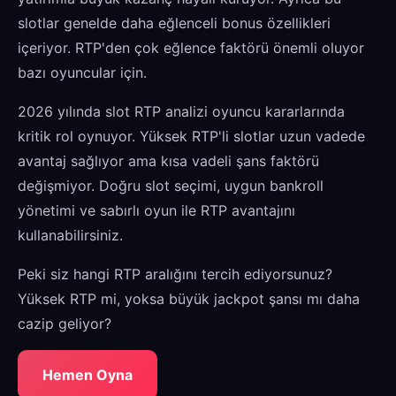
slotlar genelde daha eğlenceli bonus özellikleri
içeriyor. RTP'den çok eğlence faktörü önemli oluyor
bazı oyuncular için.
2026 yılında slot RTP analizi oyuncu kararlarında
kritik rol oynuyor. Yüksek RTP'li slotlar uzun vadede
avantaj sağlıyor ama kısa vadeli şans faktörü
değişmiyor. Doğru slot seçimi, uygun bankroll
yönetimi ve sabırlı oyun ile RTP avantajını
kullanabilirsiniz.
Peki siz hangi RTP aralığını tercih ediyorsunuz?
Yüksek RTP mi, yoksa büyük jackpot şansı mı daha
cazip geliyor?
Hemen Oyna