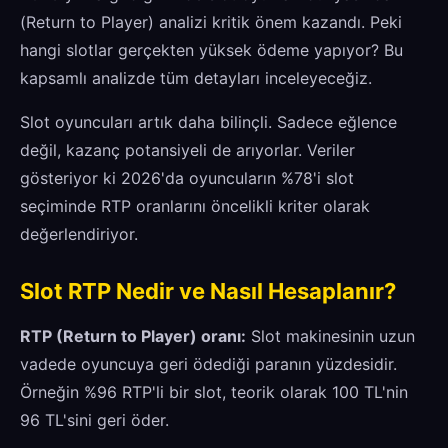
(Return to Player) analizi kritik önem kazandı. Peki
hangi slotlar gerçekten yüksek ödeme yapıyor? Bu
kapsamlı analizde tüm detayları inceleyeceğiz.
Slot oyuncuları artık daha bilinçli. Sadece eğlence
değil, kazanç potansiyeli de arıyorlar. Veriler
gösteriyor ki 2026'da oyuncuların %78'i slot
seçiminde RTP oranlarını öncelikli kriter olarak
değerlendiriyor.
Slot RTP Nedir ve Nasıl Hesaplanır?
RTP (Return to Player) oranı:
Slot makinesinin uzun
vadede oyuncuya geri ödediği paranın yüzdesidir.
Örneğin %96 RTP'li bir slot, teorik olarak 100 TL'nin
96 TL'sini geri öder.