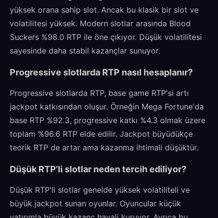
yüksek orana sahip slot. Ancak bu klasik bir slot ve
volatilitesi yüksek. Modern slotlar arasında Blood
Suckers %98.0 RTP ile öne çıkıyor. Düşük volatilitesi
sayesinde daha stabil kazançlar sunuyor.
Progressive slotlarda RTP nasıl hesaplanır?
Progressive slotlarda RTP, base game RTP'si artı
jackpot katkısından oluşur. Örneğin Mega Fortune'da
base RTP %92.3, progressive katkı %4.3 olmak üzere
toplam %96.6 RTP elde edilir. Jackpot büyüdükçe
teorik RTP de artar ama kazanma ihtimali düşüktür.
Düşük RTP'li slotlar neden tercih ediliyor?
Düşük RTP'li slotlar genelde yüksek volatiliteli ve
büyük jackpot sunan oyunlar. Oyuncular küçük
yatırımla büyük kazanç hayali kuruyor. Ayrıca bu