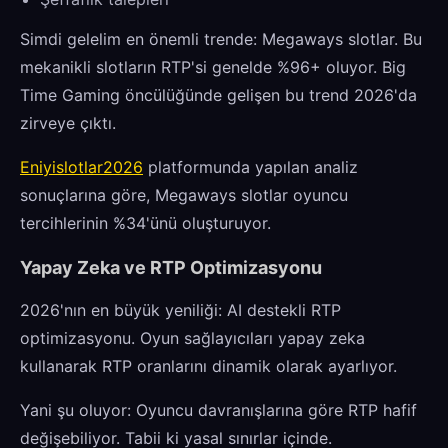
Simdi gelelim en önemli trende: Megaways slotlar. Bu
mekanikli slotların RTP'si genelde %96+ oluyor. Big
Time Gaming öncülüğünde gelişen bu trend 2026'da
zirveye çıktı.
Eniyislotlar2026
platformunda yapılan analiz
sonuçlarına göre, Megaways slotlar oyuncu
tercihlerinin %34'ünü oluşturuyor.
Yapay Zeka ve RTP Optimizasyonu
2026'nın en büyük yeniliği: AI destekli RTP
optimizasyonu. Oyun sağlayıcıları yapay zeka
kullanarak RTP oranlarını dinamik olarak ayarlıyor.
Yani şu oluyor: Oyuncu davranışlarına göre RTP hafif
değişebiliyor. Tabii ki yasal sınırlar içinde.