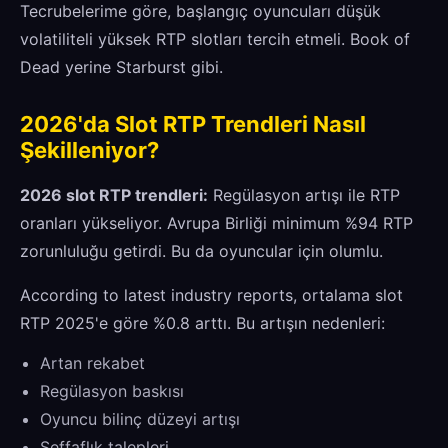
Tecrubelerime göre, başlangıç oyuncuları düşük
volatiliteli yüksek RTP slotları tercih etmeli. Book of
Dead yerine Starburst gibi.
2026'da Slot RTP Trendleri Nasıl
Şekilleniyor?
2026 slot RTP trendleri:
Regülasyon artışı ile RTP
oranları yükseliyor. Avrupa Birliği minimum %94 RTP
zorunluluğu getirdi. Bu da oyuncular için olumlu.
According to latest industry reports, ortalama slot
RTP 2025'e göre %0.8 arttı. Bu artışın nedenleri:
Artan rekabet
Regülasyon baskısı
Oyuncu bilinç düzeyi artışı
Şeffaflık talepleri