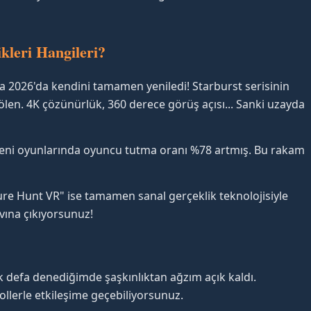
ikleri Hangileri?
 2026'da kendini tamamen yeniledi! Starburst serisinin
len. 4K çözünürlük, 360 derece görüş açısı... Sanki uzayda
 yeni oyunlarında oyuncu tutma oranı %78 artmış. Bu rakam
ure Hunt VR" ise tamamen sanal gerçeklik teknolojisiyle
vına çıkıyorsunuz!
lk defa denediğimde şaşkınlıktan ağzım açık kaldı.
ollerle etkileşime geçebiliyorsunuz.