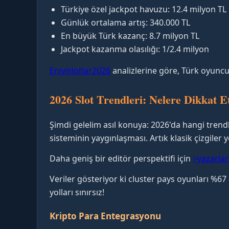
Türkiye özel jackpot havuzu: 12.4 milyon TL
Günlük ortalama artış: 340.000 TL
En büyük Türk kazanç: 8.7 milyon TL
Jackpot kazanma olasılığı: 1/2.4 milyon
Eniyislotlar2026
analizlerine göre, Türk oyunc
2026 Slot Trendleri: Nelere Dikkat E
Şimdi gelelim asıl konuya: 2026'da hangi trend
sisteminin yaygınlaşması. Artık klasik çizgile
Daha geniş bir editör perspektifi için
>yazarlar
Veriler gösteriyor ki cluster pays oyunları %
yolları sınırsız!
Kripto Para Entegrasyonu