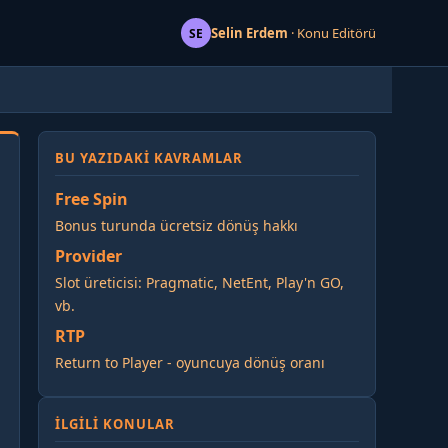
Selin Erdem
· Konu Editörü
SE
BU YAZIDAKI KAVRAMLAR
Free Spin
Bonus turunda ücretsiz dönüş hakkı
Provider
Slot üreticisi: Pragmatic, NetEnt, Play'n GO,
vb.
RTP
Return to Player - oyuncuya dönüş oranı
İLGILI KONULAR