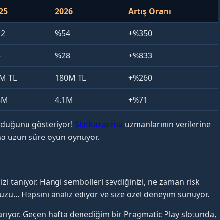
25
2026
Artış Oranı
12
%54
+%350
3
%28
+%833
M TL
180M TL
+%260
4M
4.1M
+%71
olduğunu gösteriyor!
Slotkazanma
uzmanlarının verilerine
aha uzun süre oyun oynuyor.
sizi tanıyor. Hangi sembolleri sevdiğinizi, ne zaman risk
uzu... Hepsini analiz ediyor ve size özel deneyim sunuyor.
arıyor. Geçen hafta denediğim bir Pragmatic Play slotunda,