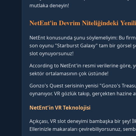
mutlaka deneyin!
NetEnt'in Devrim Niteliğindeki Yenil
NetEnt konusunda şunu söylemeliyim: Bu firma
son oyunu "Starburst Galaxy" tam bir görsel şö
slot oynuyorsunuz!
According to NetEnt'in resmi verilerine göre,
sektör ortalamasının çok üstünde!
Gonzo's Quest serisinin yenisi "Gonzo's Treas
oynanıyor. VR gözlük takıp, gerçekten hazine a
NetEnt'in VR Teknolojisi
Açıkçası, VR slot deneyimi bambaşka bir şey! İ
Ellerinizle makaraları çevirebiliyorsunuz, semb