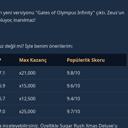
 yeni versiyonu "Gates of Olympus Infinity" çıktı. Zeus'un
luyor, inanılmaz!
z değil mi? İşte benim önerilerim:
P
Max Kazanç
Popülerlik Skoru
7.1
x21,000
9.8/10
6.9
x15,000
9.6/10
6.7
x12,500
9.4/10
7.0
x25,000
9.7/10
inceleyebilirsiniz. Özellikle Sugar Rush Xmas Deluxe'u