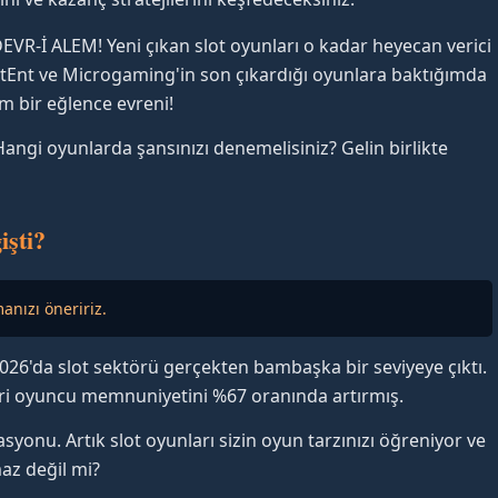
 DEVR-İ ALEM! Yeni çıkan slot oyunları o kadar heyecan verici
NetEnt ve Microgaming'in son çıkardığı oyunlara baktığımda
m bir eğlence evreni!
 Hangi oyunlarda şansınızı denemelisiniz? Gelin birlikte
işti?
nızı öneririz.
26'da slot sektörü gerçekten bambaşka bir seviyeye çıktı.
ileri oyuncu memnuniyetini %67 oranında artırmış.
onu. Artık slot oyunları sizin oyun tarzınızı öğreniyor ve
maz değil mi?