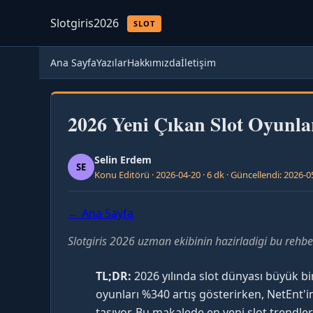
Slotgiris2026
SLOT
Ana Sayfa
Yazılar
Hakkımızda
İletişim
2026 Yeni Çıkan Slot Oyunla
Selin Erdem
SE
Konu Editörü · 2026-04-20 · 6 dk · Güncellendi: 2026-0
← Ana Sayfa
Slotgiris 2026 uzman ekibinin hazirladigi bu rehber
TL;DR:
2026 yılında slot dünyası büyük bi
oyunları %340 artış gösterirken, NetEnt'
taşıyor. Bu makalede en yeni slot trendler