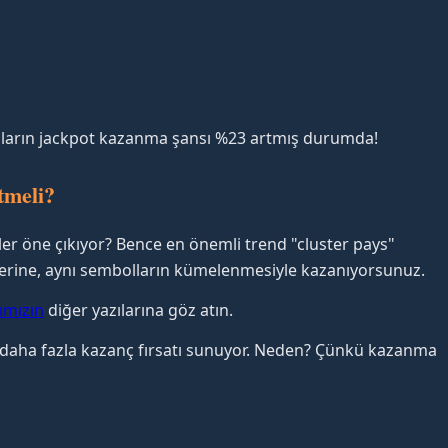
uların jackpot kazanma şansı %23 artmış durumda!
tmeli?
ler öne çıkıyor? Bence en önemli trend "cluster pays"
r yerine, aynı sembolların kümelenmesiyle kazanıyorsunuz.
ımızın
diğer yazılarına göz atın.
67 daha fazla kazanç fırsatı sunuyor. Neden? Çünkü kazanma