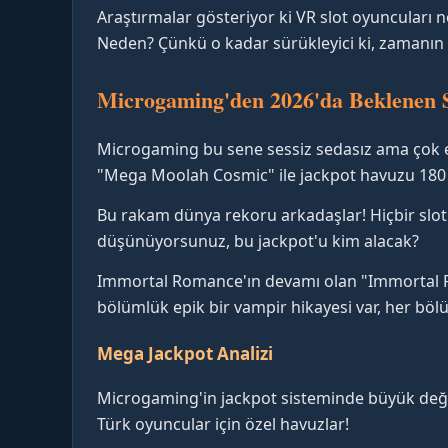
Araştırmalar gösteriyor ki VR slot oyuncuları 
Neden? Çünkü o kadar sürükleyici ki, zamanın 
Microgaming'den 2026'da Beklenen S
Microgaming bu sene sessiz sedasız ama çok e
"Mega Moolah Cosmic" ile jackpot havuzu 180 m
Bu rakam dünya rekoru arkadaşlar! Hiçbir slot
düşünüyorsunuz, bu jackpot'u kim alacak?
Immortal Romance'ın devamı olan "Immortal Roma
bölümlük epik bir vampir hikayesi var, her böl
Mega Jackpot Analizi
Microgaming'in jackpot sisteminde büyük değişi
Türk oyuncular için özel havuzlar!