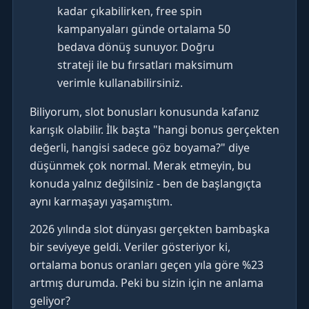
kadar çıkabilirken, free spin
kampanyaları günde ortalama 50
bedava dönüş sunuyor. Doğru
strateji ile bu fırsatları maksimum
verimle kullanabilirsiniz.
Biliyorum, slot bonusları konusunda kafanız
karışık olabilir. İlk başta "hangi bonus gerçekten
değerli, hangisi sadece göz boyama?" diye
düşünmek çok normal. Merak etmeyin, bu
konuda yalnız değilsiniz - ben de başlangıçta
aynı karmaşayı yaşamıştım.
2026 yılında slot dünyası gerçekten bambaşka
bir seviyeye geldi. Veriler gösteriyor ki,
ortalama bonus oranları geçen yıla göre %23
artmış durumda. Peki bu sizin için ne anlama
geliyor?