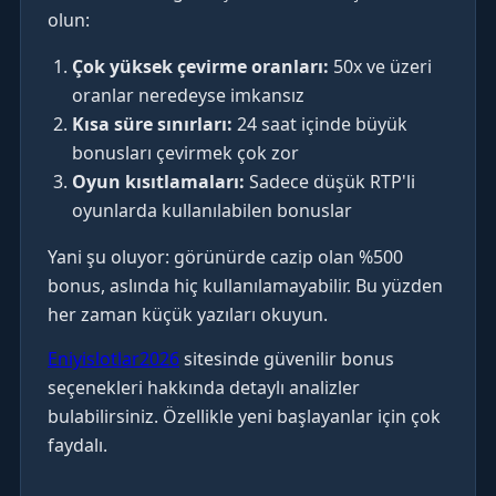
olun:
Çok yüksek çevirme oranları:
50x ve üzeri
oranlar neredeyse imkansız
Kısa süre sınırları:
24 saat içinde büyük
bonusları çevirmek çok zor
Oyun kısıtlamaları:
Sadece düşük RTP'li
oyunlarda kullanılabilen bonuslar
Yani şu oluyor: görünürde cazip olan %500
bonus, aslında hiç kullanılamayabilir. Bu yüzden
her zaman küçük yazıları okuyun.
Eniyislotlar2026
sitesinde güvenilir bonus
seçenekleri hakkında detaylı analizler
bulabilirsiniz. Özellikle yeni başlayanlar için çok
faydalı.