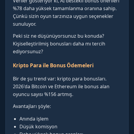
Veriler gösteriyor ki, AI destekli bonus önerileri
%78 daha yüksek tamamlanma oranına sahip.
Çünkü sizin oyun tarzınıza uygun seçenekler
sunuluyor.
Peki siz ne düşünüyorsunuz bu konuda?
Kişiselleştirilmiş bonusları daha mı tercih
ediyorsunuz?
Kripto Para ile Bonus Ödemeleri
Bir de şu trend var: kripto para bonusları.
2026'da Bitcoin ve Ethereum ile bonus alan
oyuncu sayısı %156 artmış.
Avantajları şöyle:
Anında işlem
Düşük komisyon