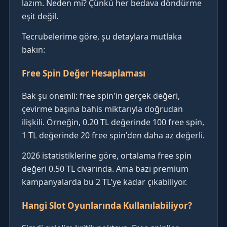
lazım. Neden mi? Çünkü her bedava döndürme
eşit değil.
Tecrubelerime göre, şu detaylara mutlaka
bakın:
Free Spin Değer Hesaplaması
Bak şu önemli: free spin'in gerçek değeri,
çevirme başına bahis miktarıyla doğrudan
ilişkili. Örneğin, 0.20 TL değerinde 100 free spin,
1 TL değerinde 20 free spin'den daha az değerli.
2026 istatistiklerine göre, ortalama free spin
değeri 0.50 TL civarında. Ama bazı premium
kampanyalarda bu 2 TL'ye kadar çıkabiliyor.
Hangi Slot Oyunlarında Kullanılabiliyor?