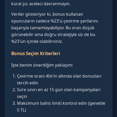
kural şu: aceleci davranmayın.
Veriler gösteriyor ki, bonus kullanan
oyuncuların sadece %23'ü çevirme şartlarını
başarıyla tamamlayabiliyor. Bu oran düşük
görünebilir ama doğru stratejiyle siz de bu
%23'ün içinde olabilirsiniz.
Bonus Seçim Kriterleri
İşte benim önerdiğim yaklaşım:
Çevirme oranı 40x'in altında olan bonusları
tercih edin
Süre sınırı en az 15 gün olan kampanyaları
seçin
Maksimum bahis limiti kontrol edin (genelde
5 TL)