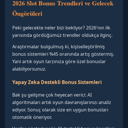
2026 Slot Bonus Trendleri ve Gelecek
Öngörüleri
Peki gelecekte neler bizi bekliyor? 2026'nın ilk
yarısında gördüğümüz trendler oldukça ilginç.
Araştırmalar bulgulmuş ki, kişiselleştirilmiş
bonus sistemleri %45 oranında artış göstermiş.
Yani artık oyun tarzınıza göre özel bonuslar
alabiliyorsunuz.
Yapay Zeka Destekli Bonus Sistemleri
Bak şu gelişme çok heyecan verici: AI
algoritmaları artık oyun davranışlarınızı analiz
ediyor. Sonuç olarak size en uygun bonusları
otomatik öneriyor.