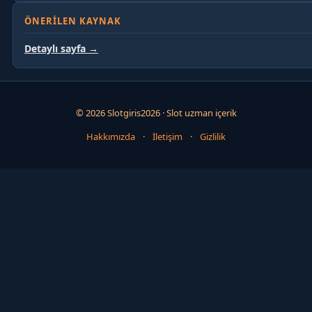
ÖNERILEN KAYNAK
Detaylı sayfa →
© 2026 Slotgiris2026 · Slot uzman içerik
Hakkımızda
·
İletişim
·
Gizlilik