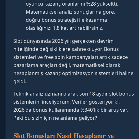
oyuncu kazanç oranlarını %28 yükseltti.
Matematiksel analiz sonuçlarına göre,
doğru bonus stratejisi ile kazanma
olasılığınızı 1.8 kat artırabilirsiniz.
Slot dünyasında 2026 yılı gerçekten devrim
niteliğinde değişikliklere sahne oluyor. Bonus
sistemleri ve free spin kampanyaları artık sadece
pazarlama araçları değil, matematiksel olarak
hesaplanmış kazanç optimizasyon sistemleri haline
geldi.
Teknik analiz uzmanı olarak son 18 aydır slot bonus
sistemlerini inceliyorum. Veriler gösteriyor ki,
2026'da bonus kullanımında %340'lık bir artış var.
Peki bu sizin için ne anlama geliyor?
Slot Bonusları Nasıl Hesaplanır ve