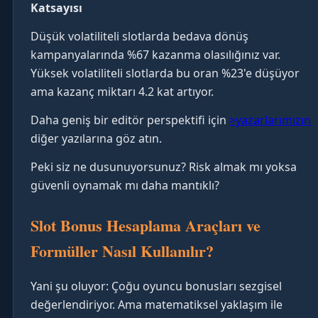
Katsayısı
Düşük volatiliteli slotlarda bedava dönüş
kampanyalarında %67 kazanma olasılığınız var.
Yüksek volatiliteli slotlarda bu oran %23'e düşüyor
ama kazanç miktarı 4.2 kat artıyor.
Daha geniş bir editör perspektifi için
>yazarlarımızın
diğer yazılarına göz atın.
Peki siz ne dusunuyorsunuz? Risk almak mı yoksa
güvenli oynamak mı daha mantıklı?
Slot Bonus Hesaplama Araçları ve
Formüller Nasıl Kullanılır?
Yani şu oluyor: Çoğu oyuncu bonusları sezgisel
değerlendiriyor. Ama matematiksel yaklaşım ile