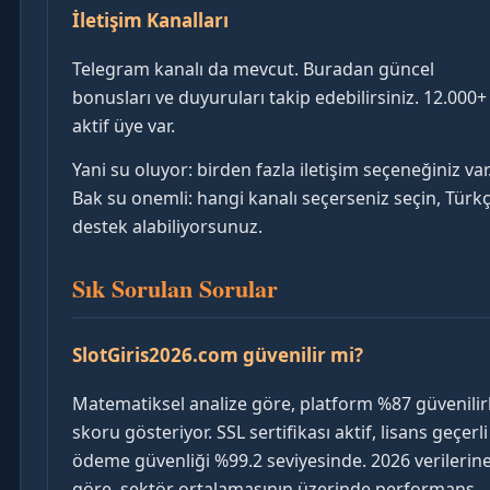
İletişim Kanalları
Telegram kanalı da mevcut. Buradan güncel
bonusları ve duyuruları takip edebilirsiniz. 12.000+
aktif üye var.
Yani su oluyor: birden fazla iletişim seçeneğiniz var
Bak su onemli: hangi kanalı seçerseniz seçin, Türk
destek alabiliyorsunuz.
Sık Sorulan Sorular
SlotGiris2026.com güvenilir mi?
Matematiksel analize göre, platform %87 güvenilirl
skoru gösteriyor. SSL sertifikası aktif, lisans geçerli
ödeme güvenliği %99.2 seviyesinde. 2026 verilerin
göre, sektör ortalamasının üzerinde performans