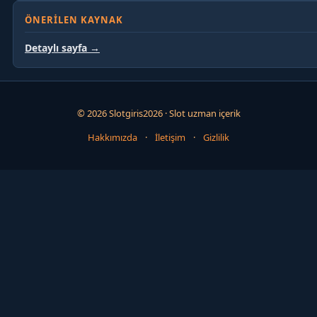
ÖNERILEN KAYNAK
Detaylı sayfa →
© 2026 Slotgiris2026 · Slot uzman içerik
Hakkımızda
·
İletişim
·
Gizlilik