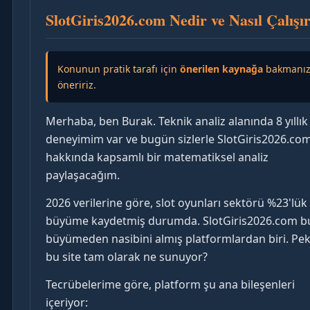
SlotGiris2026.com Nedir ve Nasıl Çalışı
Konunun pratik tarafı için
önerilen kaynağa
bakmanız
öneririz.
Merhaba, ben Burak. Teknik analiz alanında 8 yıllık
deneyimim var ve bugün sizlerle SlotGiris2026.co
hakkında kapsamlı bir matematiksel analiz
paylaşacağım.
2026 verilerine göre, slot oyunları sektörü %23'lük
büyüme kaydetmiş durumda. SlotGiris2026.com b
büyümeden nasibini almış platformlardan biri. Pek
bu site tam olarak ne sunuyor?
Tecrübelerime göre, platform şu ana bileşenleri
içeriyor: