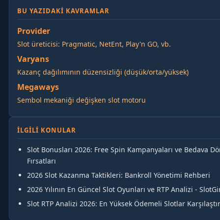
BU YAZIDAKI KAVRAMLAR
Provider
Slot üreticisi: Pragmatic, NetEnt, Play'n GO, vb.
Varyans
Kazanç dağılımının düzensizliği (düşük/orta/yüksek)
Megaways
Sembol mekaniği değişken slot motoru
İLGILI KONULAR
Slot Bonusları 2026: Free Spin Kampanyaları ve Bedava D
Fırsatları
2026 Slot Kazanma Taktikleri: Bankroll Yönetimi Rehberi
2026 Yılının En Güncel Slot Oyunları ve RTP Analizi - SlotG
Slot RTP Analizi 2026: En Yüksek Ödemeli Slotlar Karşılaştı