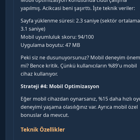
Mobil optimizasyon konusunda ciddi çalışma
yapılmış. Acikcasi beni şaşırttı. İşte teknik veriler:
Sayfa yüklenme süresi: 2.3 saniye (sektör ortalama
3.1 saniye)
Mobil uyumluluk skoru: 94/100
Uygulama boyutu: 47 MB
Peki siz ne dusunuyorsunuz? Mobil deneyim önem
mi? Bence kritik. Çünkü kullanıcıların %89'u mobil
cihaz kullanıyor.
Strateji #4: Mobil Optimizasyon
Eğer mobil cihazdan oynarsanız, %15 daha hızlı o
deneyimi yaşama olasılığınız var. Ayrıca mobil özel
bonuslar da mevcut.
Teknik Özellikler