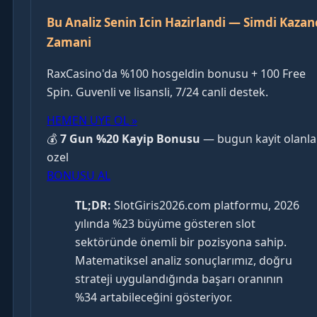
Bu Analiz Senin Icin Hazirlandi — Simdi Kazan
Zamani
RaxCasino'da %100 hosgeldin bonusu + 100 Free
Spin. Guvenli ve lisansli, 7/24 canli destek.
HEMEN UYE OL »
💰
7 Gun %20 Kayip Bonusu
— bugun kayit olanla
ozel
BONUSU AL
TL;DR:
SlotGiris2026.com platformu, 2026
yılında %23 büyüme gösteren slot
sektöründe önemli bir pozisyona sahip.
Matematiksel analiz sonuçlarımız, doğru
strateji uygulandığında başarı oranının
%34 artabileceğini gösteriyor.