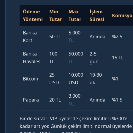
Ödeme
Min
Max
İşlem
Komisyo
Yöntemi
Tutar
Tutar
Süresi
Banka
5.000
50 TL
Anında
%2.5
Kartı
TL
Banka
100
50.000
2-5
15 TL
Havalesi
TL
TL
gün
25
10.000
10-30
Bitcoin
%1
USD
USD
dk
3.000
Papara
20 TL
Anında
%1.5
TL
Bir de su var: VIP üyelerde çekim limitleri %300'e
kadar artıyor. Günlük çekim limiti normal üyelerde