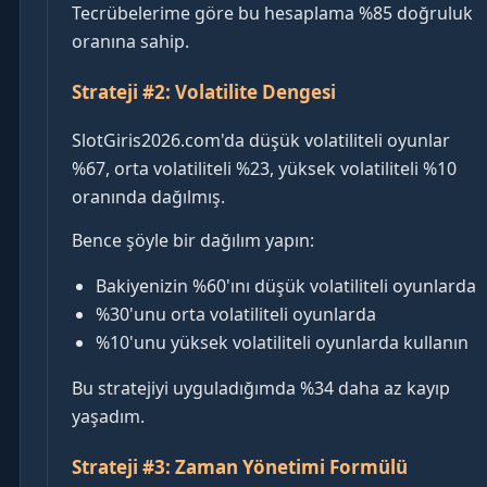
Tecrübelerime göre bu hesaplama %85 doğruluk
oranına sahip.
Strateji #2: Volatilite Dengesi
SlotGiris2026.com'da düşük volatiliteli oyunlar
%67, orta volatiliteli %23, yüksek volatiliteli %10
oranında dağılmış.
Bence şöyle bir dağılım yapın:
Bakiyenizin %60'ını düşük volatiliteli oyunlarda
%30'unu orta volatiliteli oyunlarda
%10'unu yüksek volatiliteli oyunlarda kullanın
Bu stratejiyi uyguladığımda %34 daha az kayıp
yaşadım.
Strateji #3: Zaman Yönetimi Formülü