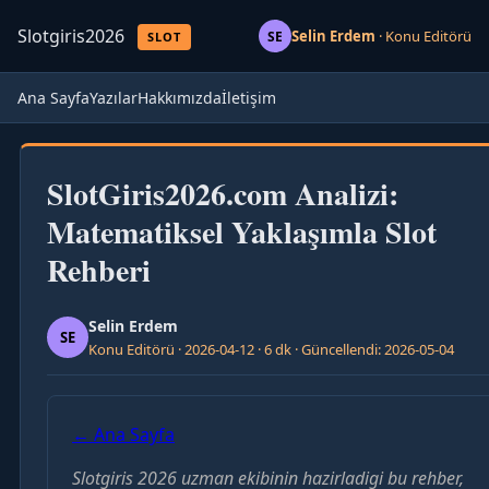
Slotgiris2026
Selin Erdem
· Konu Editörü
SE
SLOT
Ana Sayfa
Yazılar
Hakkımızda
İletişim
SlotGiris2026.com Analizi:
Matematiksel Yaklaşımla Slot
Rehberi
Selin Erdem
SE
Konu Editörü · 2026-04-12 · 6 dk · Güncellendi: 2026-05-04
← Ana Sayfa
Slotgiris 2026 uzman ekibinin hazirladigi bu rehber,