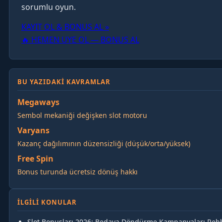
sorumlu oyun.
KAYIT OL & BONUS AL »
🔥 HEMEN UYE OL — BONUS AL
BU YAZIDAKI KAVRAMLAR
Megaways
Sembol mekaniği değişken slot motoru
Varyans
Kazanç dağılımının düzensizliği (düşük/orta/yüksek)
Free Spin
Bonus turunda ücretsiz dönüş hakkı
İLGILI KONULAR
Slot Bonusları 2026: Bedava Döndürme Kampanyaları Reh