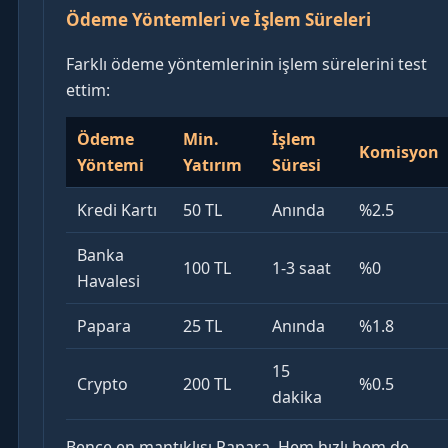
Ödeme Yöntemleri ve İşlem Süreleri
Farklı ödeme yöntemlerinin işlem sürelerini test
ettim:
Ödeme
Min.
İşlem
Komisyon
Yöntemi
Yatırım
Süresi
Kredi Kartı
50 TL
Anında
%2.5
Banka
100 TL
1-3 saat
%0
Havalesi
Papara
25 TL
Anında
%1.8
15
Crypto
200 TL
%0.5
dakika
Bence en mantıklısı Papara. Hem hızlı hem de