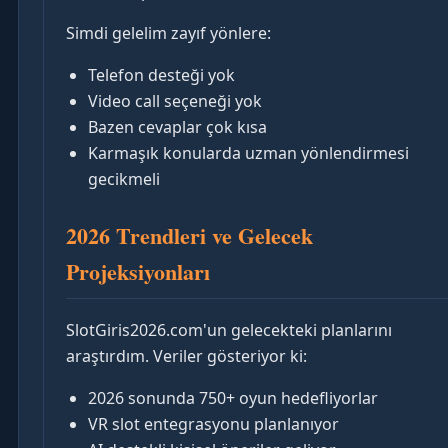
Simdi gelelim zayıf yönlere:
Telefon desteği yok
Video call seçeneği yok
Bazen cevaplar çok kısa
Karmaşık konularda uzman yönlendirmesi
gecikmeli
2026 Trendleri ve Gelecek
Projeksiyonları
SlotGiris2026.com'un gelecekteki planlarını
araştırdım. Veriler gösteriyor ki:
2026 sonunda 750+ oyun hedefliyorlar
VR slot entegrasyonu planlanıyor