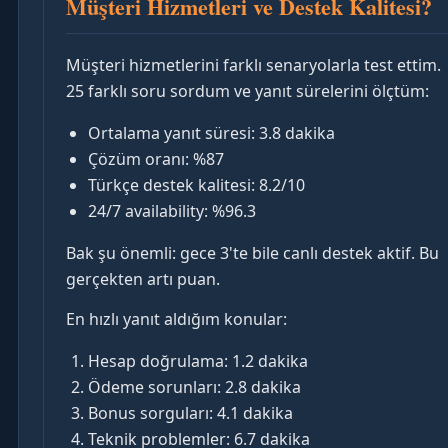
Müşteri Hizmetleri ve Destek Kalitesi?
Müşteri hizmetlerini farklı senaryolarla test ettim.
25 farklı soru sordum ve yanıt sürelerini ölçtüm:
Ortalama yanıt süresi: 3.8 dakika
Çözüm oranı: %87
Türkçe destek kalitesi: 8.2/10
24/7 availability: %96.3
Bak şu önemli: gece 3'te bile canlı destek aktif. Bu
gerçekten artı puan.
En hızlı yanıt aldığım konular:
Hesap doğrulama: 1.2 dakika
Ödeme sorunları: 2.8 dakika
Bonus sorguları: 4.1 dakika
Teknik problemler: 6.7 dakika