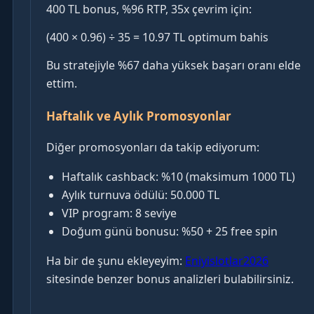
400 TL bonus, %96 RTP, 35x çevrim için:
(400 × 0.96) ÷ 35 = 10.97 TL optimum bahis
Bu stratejiyle %67 daha yüksek başarı oranı elde
ettim.
Haftalık ve Aylık Promosyonlar
Diğer promosyonları da takip ediyorum:
Haftalık cashback: %10 (maksimum 1000 TL)
Aylık turnuva ödülü: 50.000 TL
VIP program: 8 seviye
Doğum günü bonusu: %50 + 25 free spin
Ha bir de şunu ekleyeyim:
Eniyislotlar2026
sitesinde benzer bonus analizleri bulabilirsiniz.