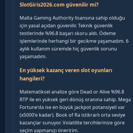
SlotGiris2026.com güvenilir mi?
Malta Gaming Authority lisansına sahip olduğu
için yasal açıdan güvenilir. Teknik güvenlik
testlerinde %96.8 başarı skoru aldı. Ödeme
işlemlerinde herhangi bir gecikme yaşamadım. 6
aylık kullanım süremde hiç güvenlik sorunu
yaşamadım.
En yüksek kazanç veren slot oyunları
hangileri?
Matematiksel analize göre Dead or Alive %96.8
RTP ile en yüksek geri dönüş oranına sahip. Mega
Fortune'da ise en büyük jackpot potansiyeli var
(x5000'e kadar). Book of Ra istikrarlı orta seviye
kazançlar sunuyor. Volatilite tercihlerinize göre
seçim yapmanızı öneririm.