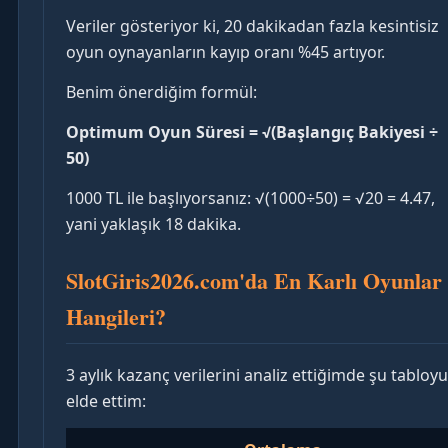
Veriler gösteriyor ki, 20 dakikadan fazla kesintisiz
oyun oynayanların kayıp oranı %45 artıyor.
Benim önerdiğim formül:
Optimum Oyun Süresi = √(Başlangıç Bakiyesi ÷
50)
1000 TL ile başlıyorsanız: √(1000÷50) = √20 = 4.47,
yani yaklaşık 18 dakika.
SlotGiris2026.com'da En Karlı Oyunlar
Hangileri?
3 aylık kazanç verilerini analiz ettiğimde şu tabloyu
elde ettim: