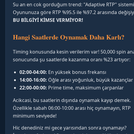
Su an en cok gorduğum trend: "Adaptive RTP" sistemi
Oyununuza göre RTP %95.5 ile %97.2 arasında değişiy
BU BİLGİYİ KİMSE VERMİYOR!
Hangi Saatlerde Oynamak Daha Karlı?
Timing konusunda kesin verilerim var! 50,000 spin ana
sonucunda şu saatlerde kazanma oranı %23 artıyor:
02:00-04:00:
En yüksek bonus frekansı
14:00-16:00:
Öğle arası yoğunluk, büyük kazançlar
22:00-00:00:
Prime time, maksimum çarpanlar
Acikcasi, bu saatlerin dışında oynamak kayıp demek.
Özellikle sabah 06:00-10:00 arası hiç oynamayın, RTP
minimum seviyede!
Hic denediniz mi gece yarısından sonra oynamayı?