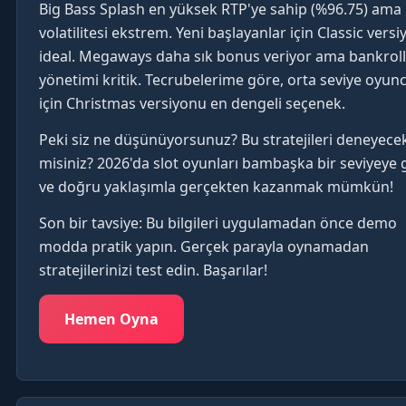
Big Bass Splash en yüksek RTP'ye sahip (%96.75) ama
volatilitesi ekstrem. Yeni başlayanlar için Classic vers
ideal. Megaways daha sık bonus veriyor ama bankroll
yönetimi kritik. Tecrubelerime göre, orta seviye oyun
için Christmas versiyonu en dengeli seçenek.
Peki siz ne düşünüyorsunuz? Bu stratejileri deneyece
misiniz? 2026'da slot oyunları bambaşka bir seviyeye 
ve doğru yaklaşımla gerçekten kazanmak mümkün!
Son bir tavsiye: Bu bilgileri uygulamadan önce demo
modda pratik yapın. Gerçek parayla oynamadan
stratejilerinizi test edin. Başarılar!
Hemen Oyna