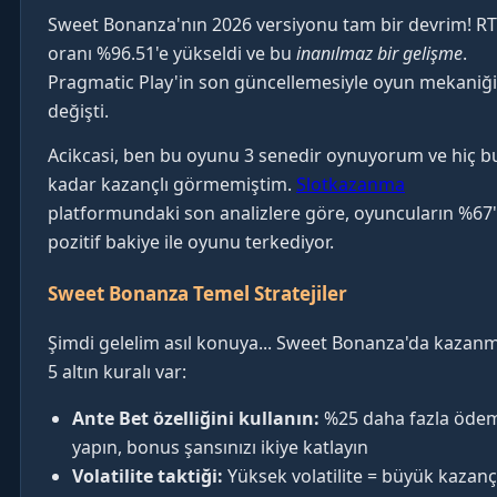
Sweet Bonanza'nın 2026 versiyonu tam bir devrim! R
oranı %96.51'e yükseldi ve bu
inanılmaz bir gelişme
.
Pragmatic Play'in son güncellemesiyle oyun mekaniği
değişti.
Acikcasi, ben bu oyunu 3 senedir oynuyorum ve hiç b
kadar kazançlı görmemiştim.
Slotkazanma
platformundaki son analizlere göre, oyuncuların %67'
pozitif bakiye ile oyunu terkediyor.
Sweet Bonanza Temel Stratejiler
Şimdi gelelim asıl konuya... Sweet Bonanza'da kazan
5 altın kuralı var:
Ante Bet özelliğini kullanın:
%25 daha fazla öde
yapın, bonus şansınızı ikiye katlayın
Volatilite taktiği:
Yüksek volatilite = büyük kazançl