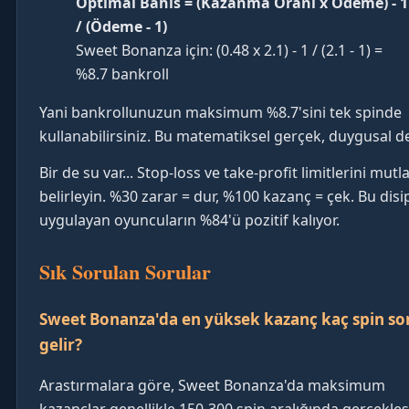
Optimal Bahis = (Kazanma Oranı x Ödeme) - 1
/ (Ödeme - 1)
Sweet Bonanza için: (0.48 x 2.1) - 1 / (2.1 - 1) =
%8.7 bankroll
Yani bankrollunuzun maksimum %8.7'sini tek spinde
kullanabilirsiniz. Bu matematiksel gerçek, duygusal de
Bir de su var... Stop-loss ve take-profit limitlerini mutl
belirleyin. %30 zarar = dur, %100 kazanç = çek. Bu disip
uygulayan oyuncuların %84'ü pozitif kalıyor.
Sık Sorulan Sorular
Sweet Bonanza'da en yüksek kazanç kaç spin so
gelir?
Arastırmalara göre, Sweet Bonanza'da maksimum
kazançlar genellikle 150-300 spin aralığında gerçekleş