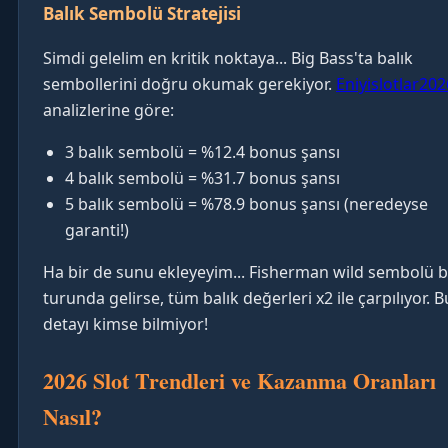
Balık Sembolü Stratejisi
Simdi gelelim en kritik noktaya... Big Bass'ta balık
sembollerini doğru okumak gerekiyor.
Eniyislotlar202
analizlerine göre:
3 balık sembolü = %12.4 bonus şansı
4 balık sembolü = %31.7 bonus şansı
5 balık sembolü = %78.9 bonus şansı (neredeyse
garanti!)
Ha bir de sunu ekleyeyim... Fisherman wild sembolü 
turunda gelirse, tüm balık değerleri x2 ile çarpılıyor. B
detayı kimse bilmiyor!
2026 Slot Trendleri ve Kazanma Oranları
Nasıl?