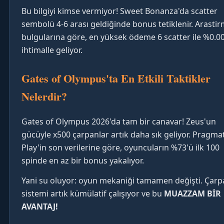
Bu bilgiyi kimse vermiyor! Sweet Bonanza'da scatter
sembolü 4-6 arası geldiğinde bonus tetiklenir. Arastir
bulgularına göre, en yüksek ödeme 6 scatter ile %0.0
ihtimalle geliyor.
Gates of Olympus'ta En Etkili Taktikler
Nelerdir?
Gates of Olympus 2026'da tam bir canavar! Zeus'un
gücüyle x500 çarpanlar artık daha sık geliyor. Pragmat
Play'in son verilerine göre, oyuncuların %73'ü ilk 100
spinde en az bir bonus yakalıyor.
Yani su oluyor: oyun mekaniği tamamen değişti. Çar
sistemi artık kümülatif çalışıyor ve bu
MUAZZAM BİR
AVANTAJ!