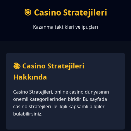
🎯 Casino Stratejileri
Kazanma taktikleri ve ipuçları
📚 Casino Stratejileri
Hakkında
Casino Stratejileri, online casino dünyasının
önemli kategorilerinden biridir. Bu sayfada
casino stratejileri ile ilgili kapsamlı bilgiler
bulabilirsiniz.