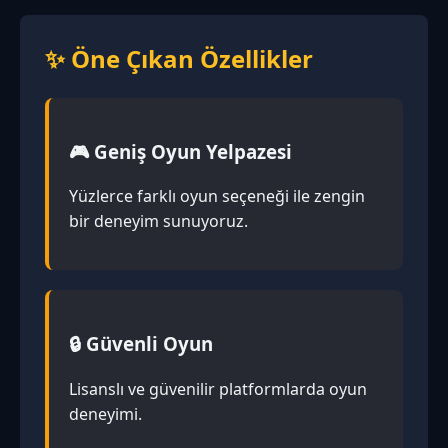
✨ Öne Çıkan Özellikler
🎮 Geniş Oyun Yelpazesi
Yüzlerce farklı oyun seçeneği ile zengin
bir deneyim sunuyoruz.
🔒 Güvenli Oyun
Lisanslı ve güvenilir platformlarda oyun
deneyimi.