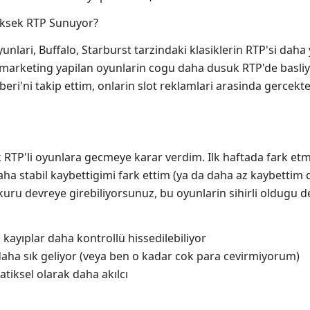
uksek RTP Sunuyor?
oyunlari, Buffalo, Starburst tarzindaki klasiklerin RTP'si dah
 marketing yapilan oyunlarin cogu daha dusuk RTP'de basliyo
i'ni takip ettim, onlarin slot reklamlari arasinda gercekten
RTP'li oyunlara gecmeye karar verdim. Ilk haftada fark et
a stabil kaybettigimi fark ettim (ya da daha az kaybettim
 kuru devreye girebiliyorsunuz, bu oyunlarin sihirli oldugu de
 kayıplar daha kontrollü hissedilebiliyor
 daha sık geliyor (veya ben o kadar cok para cevirmiyorum)
iksel olarak daha akılcı