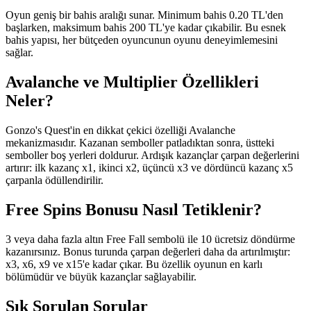
Oyun geniş bir bahis aralığı sunar. Minimum bahis 0.20 TL'den
başlarken, maksimum bahis 200 TL'ye kadar çıkabilir. Bu esnek
bahis yapısı, her bütçeden oyuncunun oyunu deneyimlemesini
sağlar.
Avalanche ve Multiplier Özellikleri
Neler?
Gonzo's Quest'in en dikkat çekici özelliği Avalanche
mekanizmasıdır. Kazanan semboller patladıktan sonra, üstteki
semboller boş yerleri doldurur. Ardışık kazançlar çarpan değerlerini
artırır: ilk kazanç x1, ikinci x2, üçüncü x3 ve dördüncü kazanç x5
çarpanla ödüllendirilir.
Free Spins Bonusu Nasıl Tetiklenir?
3 veya daha fazla altın Free Fall sembolü ile 10 ücretsiz döndürme
kazanırsınız. Bonus turunda çarpan değerleri daha da artırılmıştır:
x3, x6, x9 ve x15'e kadar çıkar. Bu özellik oyunun en karlı
bölümüdür ve büyük kazançlar sağlayabilir.
Sık Sorulan Sorular