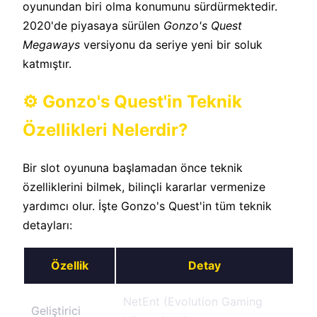
oyunundan biri olma konumunu sürdürmektedir.
2020'de piyasaya sürülen
Gonzo's Quest
Megaways
versiyonu da seriye yeni bir soluk
katmıştır.
⚙️ Gonzo's Quest'in Teknik
Özellikleri Nelerdir?
Bir slot oyununa başlamadan önce teknik
özelliklerini bilmek, bilinçli kararlar vermenize
yardımcı olur. İşte Gonzo's Quest'in tüm teknik
detayları:
Özellik
Detay
NetEnt (Evolution Gaming
Geliştirici