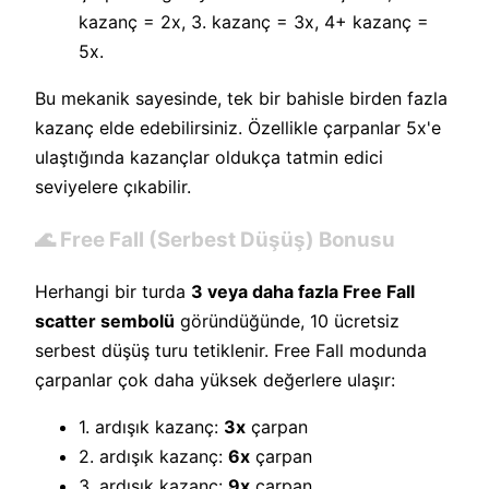
kazanç = 2x, 3. kazanç = 3x, 4+ kazanç =
5x.
Bu mekanik sayesinde, tek bir bahisle birden fazla
kazanç elde edebilirsiniz. Özellikle çarpanlar 5x'e
ulaştığında kazançlar oldukça tatmin edici
seviyelere çıkabilir.
🌊 Free Fall (Serbest Düşüş) Bonusu
Herhangi bir turda
3 veya daha fazla Free Fall
scatter sembolü
göründüğünde, 10 ücretsiz
serbest düşüş turu tetiklenir. Free Fall modunda
çarpanlar çok daha yüksek değerlere ulaşır:
1. ardışık kazanç:
3x
çarpan
2. ardışık kazanç:
6x
çarpan
3. ardışık kazanç:
9x
çarpan