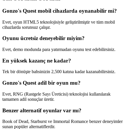
Gonzo's Quest mobil cihazlarda oynanabilir mi?
Evet, oyun HTML5 teknolojisiyle geliştirilmiştir ve tüm mobil
cihazlarda sorunsuz çalışır.
Oyunu ücretsiz deneyebilir miyim?
Evet, demo modunda para yatırmadan oyunu test edebilirsiniz.
En yüksek kazanç ne kadar?
Tek bir dönüşte bahsinizin 2,500 katına kadar kazanabilirsiniz.
Gonzo's Quest adil bir oyun mu?
Evet, RNG (Rastgele Sayı Üreticisi) teknolojisi kullanılarak
tamamen adil sonuçlar üretir.
Benzer alternatif oyunlar var mı?
Book of Dead, Starburst ve Immortal Romance benzer deneyimler
sunan popüler alternatiflerdir.