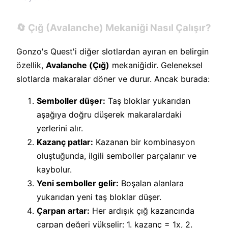
🔄 Çığ (Avalanche) Mekaniği Nasıl Çalışır?
Gonzo's Quest'i diğer slotlardan ayıran en belirgin
özellik,
Avalanche (Çığ)
mekaniğidir. Geleneksel
slotlarda makaralar döner ve durur. Ancak burada:
Semboller düşer:
Taş bloklar yukarıdan
aşağıya doğru düşerek makaralardaki
yerlerini alır.
Kazanç patlar:
Kazanan bir kombinasyon
oluştuğunda, ilgili semboller parçalanır ve
kaybolur.
Yeni semboller gelir:
Boşalan alanlara
yukarıdan yeni taş bloklar düşer.
Çarpan artar:
Her ardışık çığ kazancında
çarpan değeri yükselir: 1. kazanç = 1x, 2.