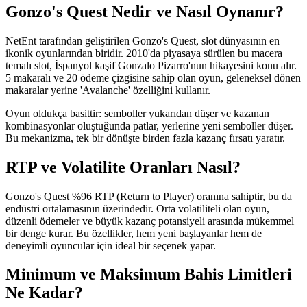
Gonzo's Quest Nedir ve Nasıl Oynanır?
NetEnt tarafından geliştirilen Gonzo's Quest, slot dünyasının en
ikonik oyunlarından biridir. 2010'da piyasaya sürülen bu macera
temalı slot, İspanyol kaşif Gonzalo Pizarro'nun hikayesini konu alır.
5 makaralı ve 20 ödeme çizgisine sahip olan oyun, geleneksel dönen
makaralar yerine 'Avalanche' özelliğini kullanır.
Oyun oldukça basittir: semboller yukarıdan düşer ve kazanan
kombinasyonlar oluştuğunda patlar, yerlerine yeni semboller düşer.
Bu mekanizma, tek bir dönüşte birden fazla kazanç fırsatı yaratır.
RTP ve Volatilite Oranları Nasıl?
Gonzo's Quest %96 RTP (Return to Player) oranına sahiptir, bu da
endüstri ortalamasının üzerindedir. Orta volatiliteli olan oyun,
düzenli ödemeler ve büyük kazanç potansiyeli arasında mükemmel
bir denge kurar. Bu özellikler, hem yeni başlayanlar hem de
deneyimli oyuncular için ideal bir seçenek yapar.
Minimum ve Maksimum Bahis Limitleri
Ne Kadar?