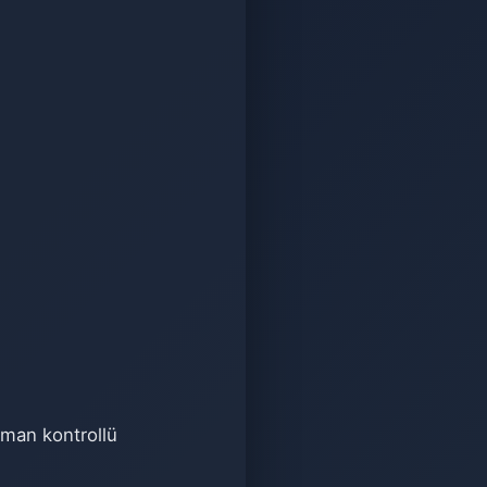
aman kontrollü