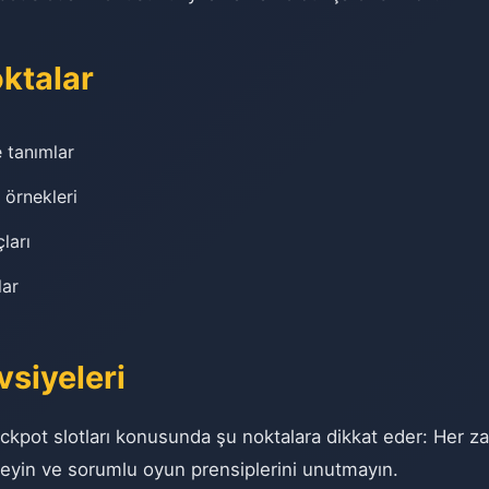
ktalar
e tanımlar
 örnekleri
ları
lar
siyeleri
ckpot slotları konusunda şu noktalara dikkat eder: Her z
irleyin ve sorumlu oyun prensiplerini unutmayın.