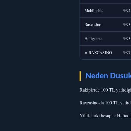
Mobilbahis
%94
Raxcasino
%93
Holiganbet
%93
⭐ RAXCASINO
%97
Neden Dusuk
Rakiplerde 100 TL yatirdi
Raxcasino'da 100 TL yatir
Yillik farki hesapla: Hafta