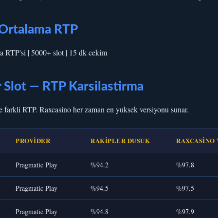
 Ortalama RTP
 RTP'si | 5000+ slot | 15 dk cekim
 Slot — RTP Karsilastirma
ede farkli RTP. Raxcasino her zaman en yuksek versiyonu sunar.
PROVIDER
RAKIPLER DUSUK
RAXCASINO
Pragmatic Play
%94.2
%97.8
Pragmatic Play
%94.5
%97.5
Pragmatic Play
%94.8
%97.9