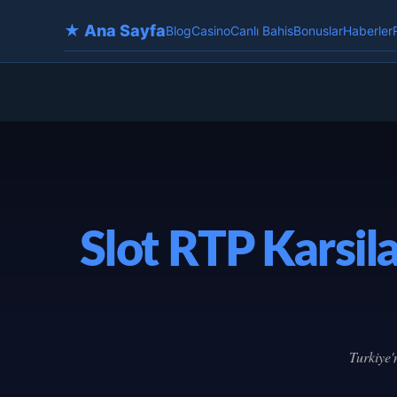
★ Ana Sayfa
Blog
Casino
Canlı Bahis
Bonuslar
Haberler
Slot RTP Karsil
Turkiye'