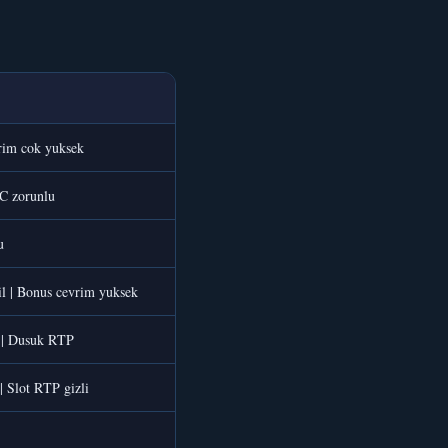
rim cok yuksek
YC zorunlu
u
il | Bonus cevrim yuksek
i | Dusuk RTP
 | Slot RTP gizli