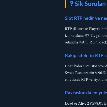
❓ Sik Sorulan
Slot RTP nedir ve ne
RTP (Return to Player), bi
icin ortalama 97 TL geri do
ortalama %97.3 RTP ile sekt
Rakip sitelerin RTP'
Cogu bahis sitesi slot provi
Sweet Bonanza'nin %96.51 s
en yuksek RTP versiyonunu
Raxcasino'da en yukse
Dead or Alive 2 (%98.0), 