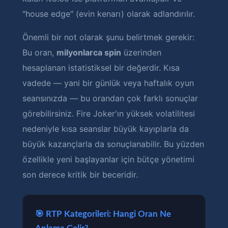
"house edge" (evin kenarı) olarak adlandırılır.
Önemli bir not olarak şunu belirtmek gerekir:
Bu oran,
milyonlarca spin
üzerinden
hesaplanan istatistiksel bir değerdir. Kısa
vadede — yani bir günlük veya haftalık oyun
seansınızda — bu orandan çok farklı sonuçlar
görebilirsiniz. Fire Joker'ın yüksek volatilitesi
nedeniyle kısa seanslar büyük kayıplarla da
büyük kazançlarla da sonuçlanabilir. Bu yüzden
özellikle yeni başlayanlar için bütçe yönetimi
son derece kritik bir beceridir.
🎯 RTP Kategorileri: Hangi Oran Ne