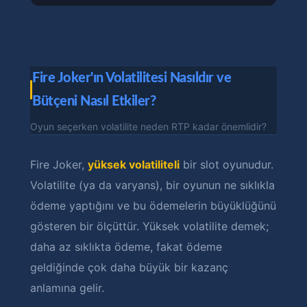
Fire Joker'ın Volatilitesi Nasıldır ve
Bütçeni Nasıl Etkiler?
Oyun seçerken volatilite neden RTP kadar önemlidir?
Fire Joker,
yüksek volatiliteli
bir slot oyunudur.
Volatilite (ya da varyans), bir oyunun ne sıklıkla
ödeme yaptığını ve bu ödemelerin büyüklüğünü
gösteren bir ölçüttür. Yüksek volatilite demek;
daha az sıklıkta ödeme, fakat ödeme
geldiğinde çok daha büyük bir kazanç
anlamına gelir.