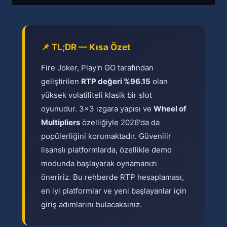
📌 TL;DR — Kısa Özet
Fire Joker, Play'n GO tarafından
geliştirilen
RTP değeri %96.15
olan
yüksek volatiliteli klasik bir slot
oyunudur. 3x3 ızgara yapısı ve
Wheel of
Multipliers
özelliğiyle 2026'da da
popülerliğini korumaktadır. Güvenilir
lisanslı platformlarda, özellikle demo
modunda başlayarak oynamanızı
öneririz. Bu rehberde RTP hesaplaması,
en iyi platformlar ve yeni başlayanlar için
giriş adımlarını bulacaksınız.