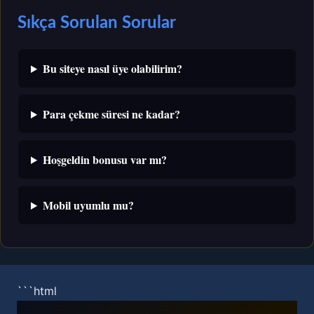
Sıkça Sorulan Sorular
Bu siteye nasıl üye olabilirim?
Para çekme süresi ne kadar?
Hoşgeldin bonusu var mı?
Mobil uyumlu mu?
```html