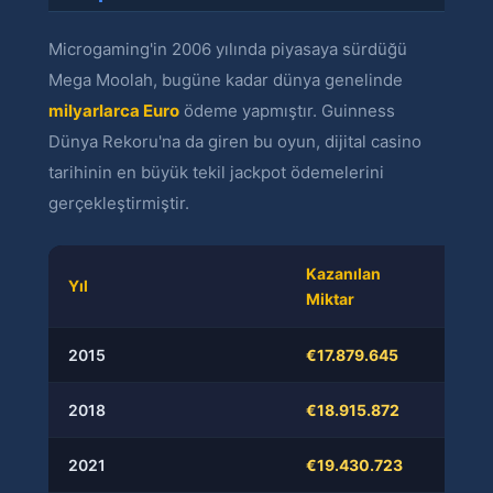
Microgaming'in 2006 yılında piyasaya sürdüğü
Mega Moolah, bugüne kadar dünya genelinde
milyarlarca Euro
ödeme yapmıştır. Guinness
Dünya Rekoru'na da giren bu oyun, dijital casino
tarihinin en büyük tekil jackpot ödemelerini
gerçekleştirmiştir.
Kazanılan
Yıl
Ülke
Miktar
2015
€17.879.645
İngilte
2018
€18.915.872
Belçik
2021
€19.430.723
Alman