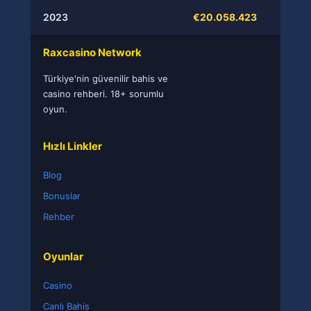
2023
€20.058.423
İsveç
Raxcasino Network
Türkiye'nin güvenilir bahis ve
casino rehberi. 18+ sorumlu
oyun.
Hızlı Linkler
Blog
Bonuslar
Rehber
Oyunlar
Casino
Canlı Bahis