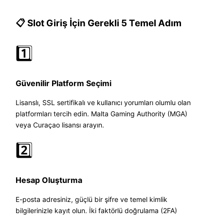
📋 Slot Giriş İçin Gerekli 5 Temel Adım
1️⃣
Güvenilir Platform Seçimi
Lisanslı, SSL sertifikalı ve kullanıcı yorumları olumlu olan
platformları tercih edin. Malta Gaming Authority (MGA)
veya Curaçao lisansı arayın.
2️⃣
Hesap Oluşturma
E-posta adresiniz, güçlü bir şifre ve temel kimlik
bilgilerinizle kayıt olun. İki faktörlü doğrulama (2FA)