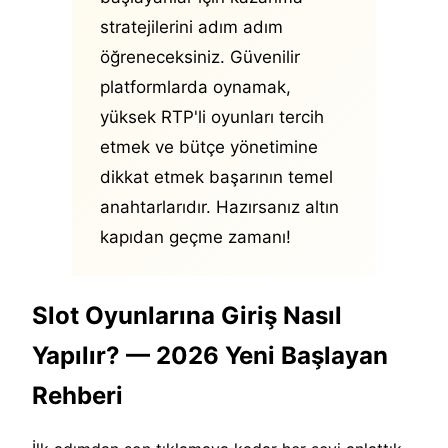
stratejilerini adım adım
öğreneceksiniz. Güvenilir
platformlarda oynamak,
yüksek RTP'li oyunları tercih
etmek ve bütçe yönetimine
dikkat etmek başarının temel
anahtarlarıdır. Hazırsanız altın
kapıdan geçme zamanı!
Slot Oyunlarına Giriş Nasıl
Yapılır? — 2026 Yeni Başlayan
Rehberi