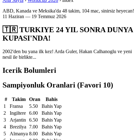
Ana Sayfa
›
Worldcup 2026
›
Index
ABD, Kanada ve Meksika'da 48 takim, 104 mac, sinirsiz heyecan!
11 Haziran — 19 Temmuz 2026
🇹🇷 TURKIYE 24 YIL SONRA DUNYA
KUPASI'NDA!
2002'den bu yana ilk kez! Arda Guler, Hakan Calhanoglu ve yeni
nesil ile birlikte...
Icerik Bolumleri
Sampiyonluk Oranlari (Favori 10)
#
Takim
Oran
Bahis
1
Fransa
5.50
Bahis Yap
2
Ingiltere
6.00
Bahis Yap
3
Arjantin
6.50
Bahis Yap
4
Brezilya
7.00
Bahis Yap
5
Almanya
8.00
Bahis Yap