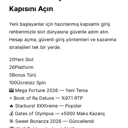
Kapısını Açın
Yeni başlayanlar için hazırlanmış kapsamlı giriş
rehberimizle slot dünyasına güvenle adım atın.
Hesap açma, güvenli giriş yöntemleri ve kazanma
stratejileri tek bir yerde.
20
Yeni Slot
26
Platform
5
Bonus Türü
100
Ücretsiz Spin
🎰 Mega Fortune 2026 — Yeni Tema
⭐ Book of Ra Deluxe —
%97.1 RTP
🔥 Starburst XXXtreme — Popüler
💰 Gates of Olympus —
x5000 Maks Kazanç
🎯 Sweet Bonanza 2026 — Güncellendi