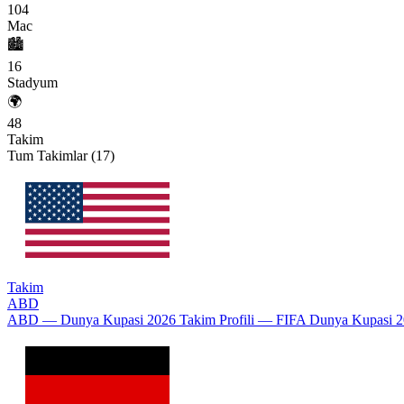
104
Mac
🏙
16
Stadyum
🌍
48
Takim
Tum Takimlar (17)
Takim
ABD
ABD — Dunya Kupasi 2026 Takim Profili — FIFA Dunya Kupasi 2026 d