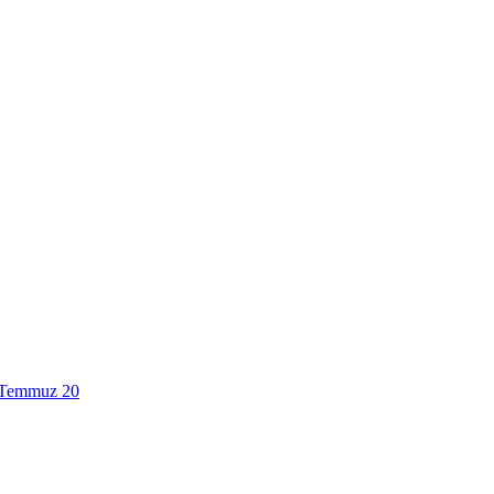
9 Temmuz 20