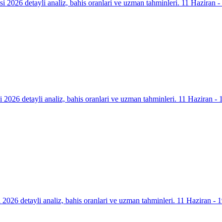
026 detayli analiz, bahis oranlari ve uzman tahminleri. 11 Haziran 
26 detayli analiz, bahis oranlari ve uzman tahminleri. 11 Haziran -
6 detayli analiz, bahis oranlari ve uzman tahminleri. 11 Haziran -