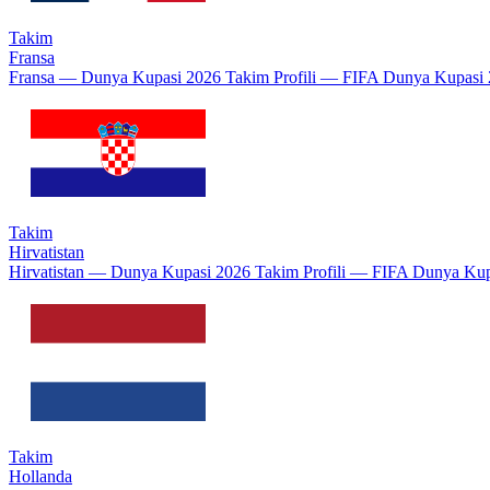
Takim
Fransa
Fransa — Dunya Kupasi 2026 Takim Profili — FIFA Dunya Kupasi 2026
Takim
Hirvatistan
Hirvatistan — Dunya Kupasi 2026 Takim Profili — FIFA Dunya Kupasi 
Takim
Hollanda