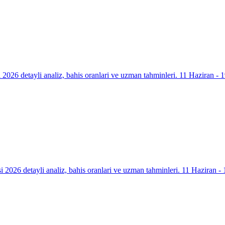
6 detayli analiz, bahis oranlari ve uzman tahminleri. 11 Haziran -
26 detayli analiz, bahis oranlari ve uzman tahminleri. 11 Haziran 