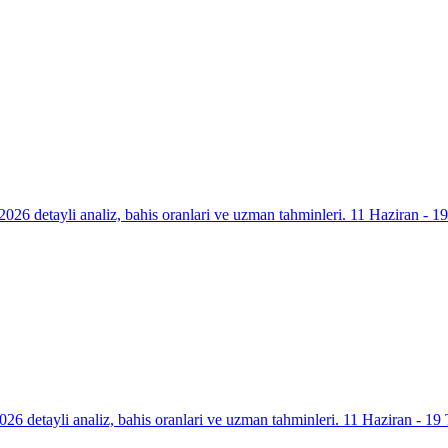
6 detayli analiz, bahis oranlari ve uzman tahminleri. 11 Haziran - 
 detayli analiz, bahis oranlari ve uzman tahminleri. 11 Haziran - 1