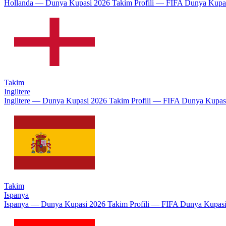
Hollanda — Dunya Kupasi 2026 Takim Profili — FIFA Dunya Kupasi 2
Takim
Ingiltere
Ingiltere — Dunya Kupasi 2026 Takim Profili — FIFA Dunya Kupasi 20
Takim
Ispanya
Ispanya — Dunya Kupasi 2026 Takim Profili — FIFA Dunya Kupasi 202