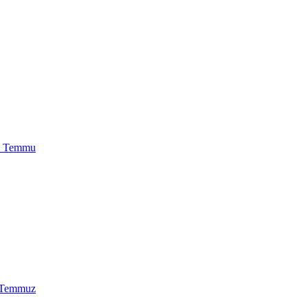
19 Temmu
9 Temmuz