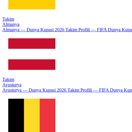
Takim
Almanya
Almanya — Dunya Kupasi 2026 Takim Profili — FIFA Dunya Kupasi 20
Takim
Avusturya
Avusturya — Dunya Kupasi 2026 Takim Profili — FIFA Dunya Kupasi 2