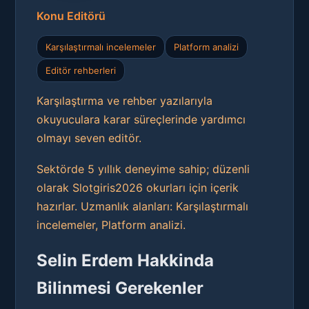
Konu Editörü
Karşılaştırmalı incelemeler
Platform analizi
Editör rehberleri
Karşılaştırma ve rehber yazılarıyla
okuyuculara karar süreçlerinde yardımcı
olmayı seven editör.
Sektörde 5 yıllık deneyime sahip; düzenli
olarak Slotgiris2026 okurları için içerik
hazırlar. Uzmanlık alanları: Karşılaştırmalı
incelemeler, Platform analizi.
Selin Erdem Hakkinda
Bilinmesi Gerekenler