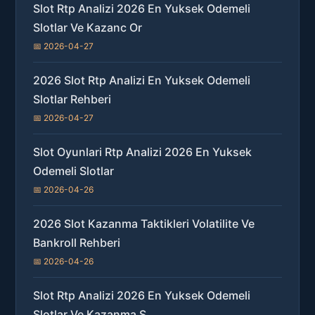
Slot Rtp Analizi 2026 En Yuksek Odemeli
Slotlar Ve Kazanc Or
📅 2026-04-27
2026 Slot Rtp Analizi En Yuksek Odemeli
Slotlar Rehberi
📅 2026-04-27
Slot Oyunlari Rtp Analizi 2026 En Yuksek
Odemeli Slotlar
📅 2026-04-26
2026 Slot Kazanma Taktikleri Volatilite Ve
Bankroll Rehberi
📅 2026-04-26
Slot Rtp Analizi 2026 En Yuksek Odemeli
Slotlar Ve Kazanma S